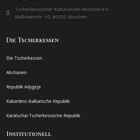
Tscherkessischer Kulturverein München e.V.
Maßmannstr. 10, 80333 München
Dıe Tscherkessen
Die Tscherkessen
Abchasien
Republik Adygeja
Kabardino-Balkarische Republik
Karatschai-Tscherkessische Republik
Institutionell