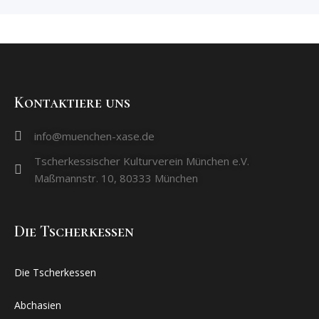
Kontaktiere uns
info@muenchen-xase.de
Tscherkessischer Kulturverein München e.V.
Maßmannstr. 10, 80333 München
Dıe Tscherkessen
Die Tscherkessen
Abchasien