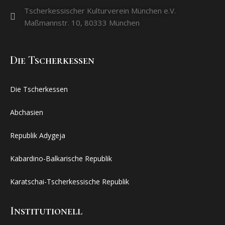
Tscherkessischer Kulturverein München e.V.
Maßmannstr. 10, 80333 München
Dıe Tscherkessen
Die Tscherkessen
Abchasien
Republik Adygeja
Kabardino-Balkarische Republik
Karatschai-Tscherkessische Republik
Institutionell