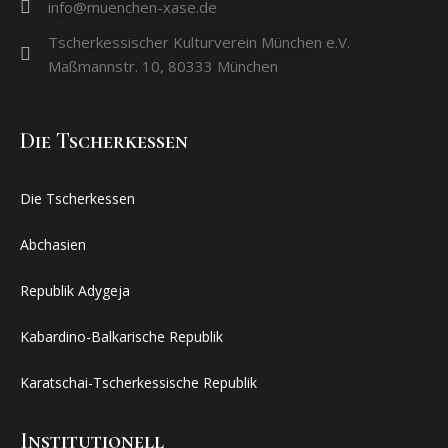
info@muenchen-xase.de
Tscherkessischer Kulturverein München e.V.
Maßmannstr. 10, 80333 München
Dıe Tscherkessen
Die Tscherkessen
Abchasien
Republik Adygeja
Kabardino-Balkarische Republik
Karatschai-Tscherkessische Republik
Institutionell